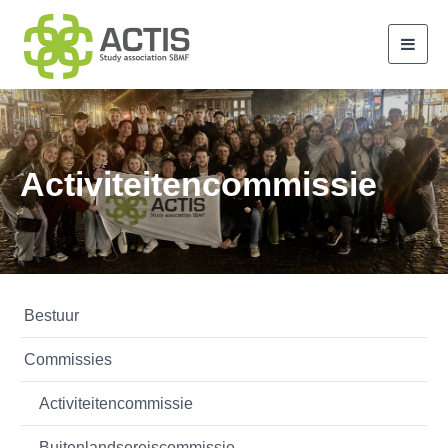
Toggl
navig
Activiteitencommissie
Bestuur
Commissies
Activiteitencommissie
Buitenlandsereiscommissie