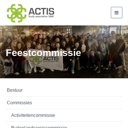
Toggl
navig
Feestcommissie
Bestuur
Commissies
Activiteitencommissie
Buitenlandsereiscommissie