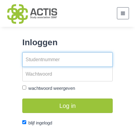
Toggl
navig
Inloggen
wachtwoord weergeven
Log in
blijf ingelogd