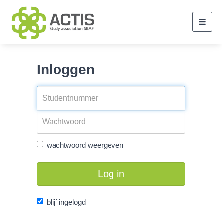
Toggl
navig
Inloggen
wachtwoord weergeven
Log in
blijf ingelogd